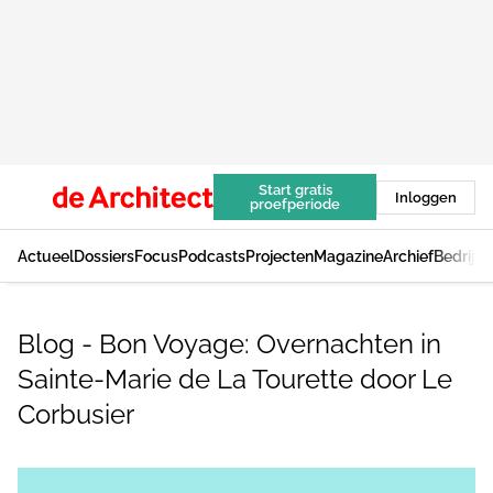
Start gratis
Inloggen
proefperiode
Actueel
Dossiers
Focus
Podcasts
Projecten
Magazine
Archief
Bedrijv
Blog - Bon Voyage: Overnachten in
Sainte-Marie de La Tourette door Le
Corbusier