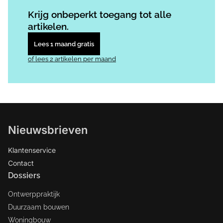
Log in
om dit artikel te lezen.
Krijg onbeperkt toegang tot alle
artikelen.
Lees 1 maand gratis
of lees 2 artikelen per maand
Nieuwsbrieven
Klantenservice
Contact
Dossiers
Ontwerppraktijk
Duurzaam bouwen
Woningbouw