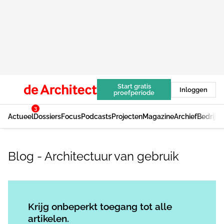
Start gratis
Inloggen
proefperiode
3
Actueel
Dossiers
Focus
Podcasts
Projecten
Magazine
Archief
Bedrijv
Blog - Architectuur van gebruik
Log in
om dit artikel te lezen.
Krijg onbeperkt toegang tot alle
artikelen.