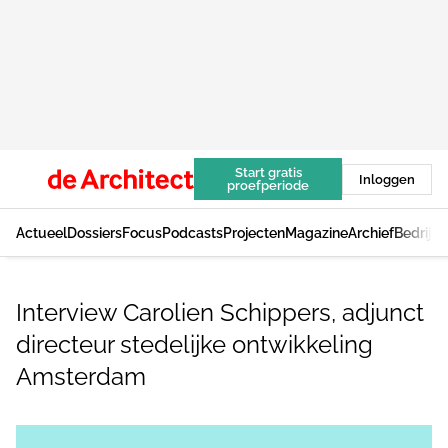
Start gratis
Inloggen
proefperiode
Actueel
Dossiers
Focus
Podcasts
Projecten
Magazine
Archief
Bedrijv
Interview Carolien Schippers, adjunct
directeur stedelijke ontwikkeling
Amsterdam