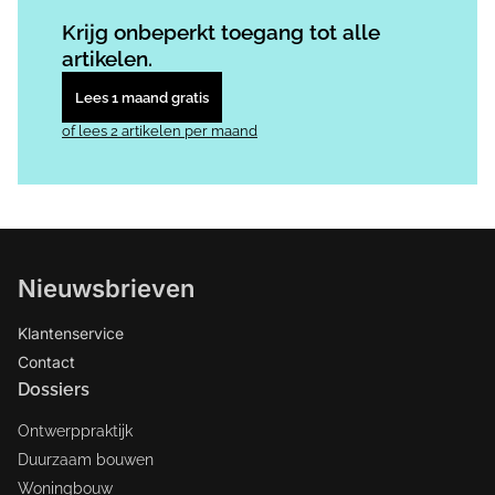
Log in
om dit artikel te lezen.
Krijg onbeperkt toegang tot alle
artikelen.
Lees 1 maand gratis
of lees 2 artikelen per maand
Nieuwsbrieven
Klantenservice
Contact
Dossiers
Ontwerppraktijk
Duurzaam bouwen
Woningbouw