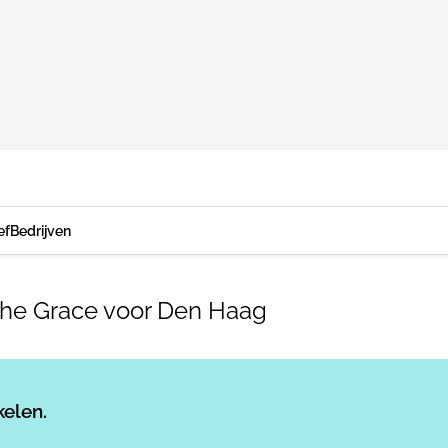
ef
Bedrijven
he Grace voor Den Haag
Log in
om dit artikel te lezen.
kelen.