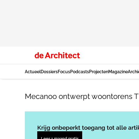
Actueel
Dossiers
Focus
Podcasts
Projecten
Magazine
Archi
Mecanoo ontwerpt woontorens T
Krijg onbeperkt toegang tot alle arti
Lees 1 maand gratis