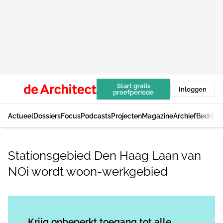
Start gratis
Inloggen
proefperiode
Actueel
Dossiers
Focus
Podcasts
Projecten
Magazine
Archief
Bedrijv
Stationsgebied Den Haag Laan van
NOi wordt woon-werkgebied
Log in
om dit artikel te lezen.
Krijg onbeperkt toegang tot alle