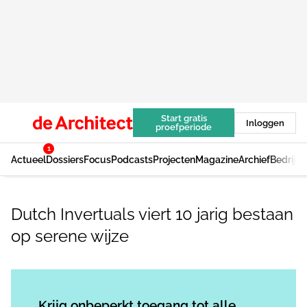
Start gratis
Inloggen
proefperiode
1
Actueel
Dossiers
Focus
Podcasts
Projecten
Magazine
Archief
Bedrijv
Dutch Invertuals viert 10 jarig bestaan
op serene wijze
Log in
om dit artikel te lezen.
Krijg onbeperkt toegang tot alle