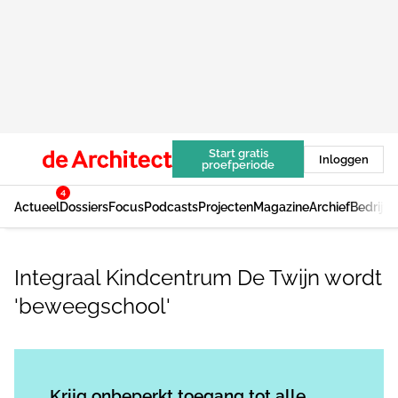
Start gratis
Inloggen
proefperiode
4
Actueel
Dossiers
Focus
Podcasts
Projecten
Magazine
Archief
Bedrijv
Integraal Kindcentrum De Twijn wordt
'beweegschool'
Log in
om dit artikel te lezen.
Krijg onbeperkt toegang tot alle