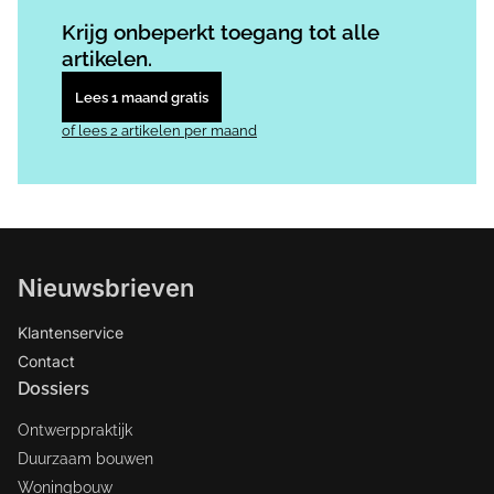
Log in
om dit artikel te lezen.
Krijg onbeperkt toegang tot alle
artikelen.
Lees 1 maand gratis
of lees 2 artikelen per maand
Nieuwsbrieven
Klantenservice
Contact
Dossiers
Ontwerppraktijk
Duurzaam bouwen
Woningbouw