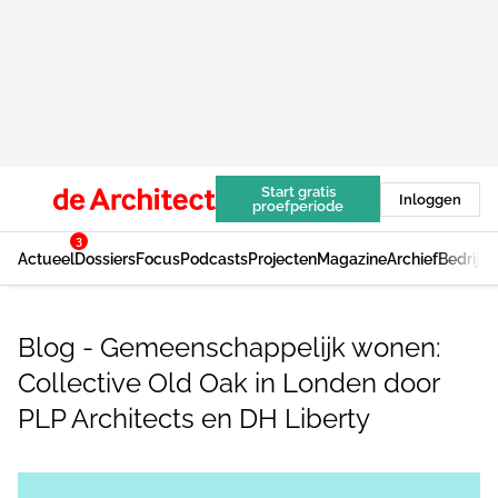
Start gratis
Inloggen
proefperiode
3
Actueel
Dossiers
Focus
Podcasts
Projecten
Magazine
Archief
Bedrijv
Blog - Gemeenschappelijk wonen:
Collective Old Oak in Londen door
PLP Architects en DH Liberty