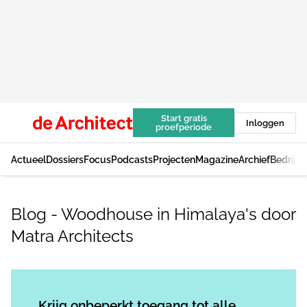
Start gratis
Inloggen
proefperiode
Actueel
Dossiers
Focus
Podcasts
Projecten
Magazine
Archief
Bedrijv
Blog - Woodhouse in Himalaya's door
Matra Architects
Log in
om dit artikel te lezen.
Krijg onbeperkt toegang tot alle