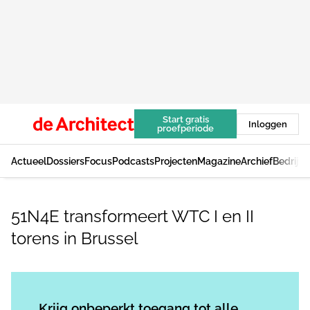
Start gratis
Inloggen
proefperiode
Actueel
Dossiers
Focus
Podcasts
Projecten
Magazine
Archief
Bedrijv
51N4E transformeert WTC I en II
torens in Brussel
Log in
om dit artikel te lezen.
Krijg onbeperkt toegang tot alle