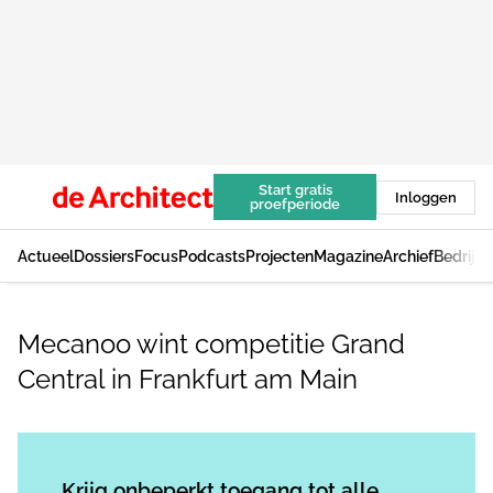
Start gratis
Inloggen
proefperiode
Actueel
Dossiers
Focus
Podcasts
Projecten
Magazine
Archief
Bedrijv
Mecanoo wint competitie Grand
Central in Frankfurt am Main
Log in
om dit artikel te lezen.
Krijg onbeperkt toegang tot alle