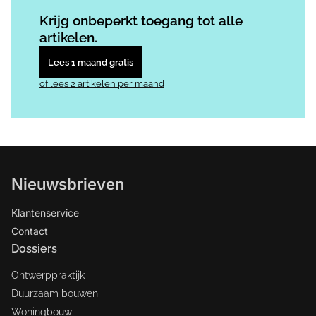
Log in
om dit artikel te lezen.
Krijg onbeperkt toegang tot alle
artikelen.
Lees 1 maand gratis
of lees 2 artikelen per maand
Nieuwsbrieven
Klantenservice
Contact
Dossiers
Ontwerppraktijk
Duurzaam bouwen
Woningbouw