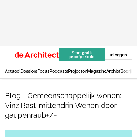
Start gratis
Inloggen
proefperiode
Actueel
Dossiers
Focus
Podcasts
Projecten
Magazine
Archief
Bedrijv
Blog - Gemeenschappelijk wonen:
VinziRast-mittendrin Wenen door
gaupenraub+/-