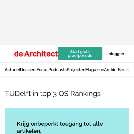
Start gratis
Inloggen
proefperiode
Actueel
Dossiers
Focus
Podcasts
Projecten
Magazine
Archief
Bedrijv
TUDelft in top 3 QS Rankings
Log in
om dit artikel te lezen.
Krijg onbeperkt toegang tot alle
artikelen.