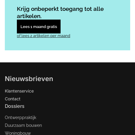
Log in
om dit artikel te lezen.
Krijg onbeperkt toegang tot alle
artikelen.
Lees 1 maand gratis
of lees 2 artikelen per maand
Nieuwsbrieven
Klantenservice
Contact
Dossiers
Ontwerppraktijk
Duurzaam bouwen
Woningbouw