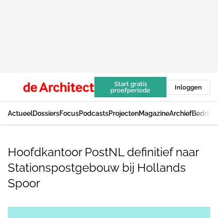
Start gratis
Inloggen
proefperiode
Actueel
Dossiers
Focus
Podcasts
Projecten
Magazine
Archief
Bedrijv
Hoofdkantoor PostNL definitief naar
Stationspostgebouw bij Hollands
Spoor