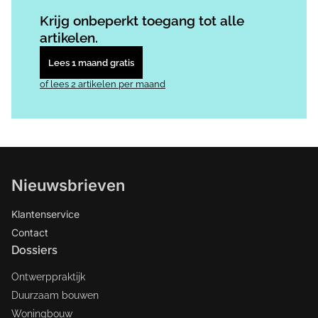
Log in
om dit artikel te lezen.
Krijg onbeperkt toegang tot alle
artikelen.
Lees 1 maand gratis
of lees 2 artikelen per maand
Nieuwsbrieven
Klantenservice
Contact
Dossiers
Ontwerppraktijk
Duurzaam bouwen
Woningbouw