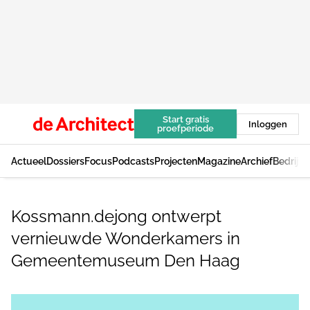
Start gratis
Inloggen
proefperiode
Actueel
Dossiers
Focus
Podcasts
Projecten
Magazine
Archief
Bedrijv
Kossmann.dejong ontwerpt
vernieuwde Wonderkamers in
Gemeentemuseum Den Haag