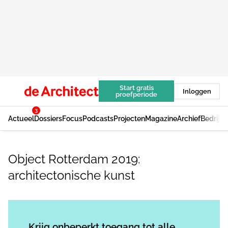
Start gratis
Inloggen
proefperiode
3
Actueel
Dossiers
Focus
Podcasts
Projecten
Magazine
Archief
Bedrijv
Object Rotterdam 2019:
architectonische kunst
Log in
om dit artikel te lezen.
Krijg onbeperkt toegang tot alle