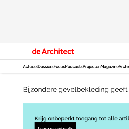
Actueel
Dossiers
Focus
Podcasts
Projecten
Magazine
Archi
Bijzondere gevelbekleding geeft
Krijg onbeperkt toegang tot alle arti
Lees 1 maand gratis