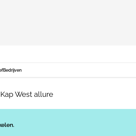
ef
Bedrijven
 Kap West allure
Log in
om dit artikel te lezen.
kelen.