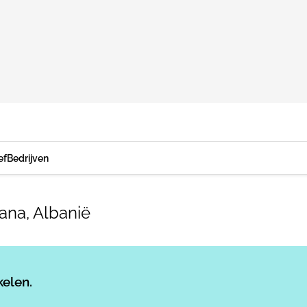
ef
Bedrijven
na, Albanië
Log in
om dit artikel te lezen.
kelen.