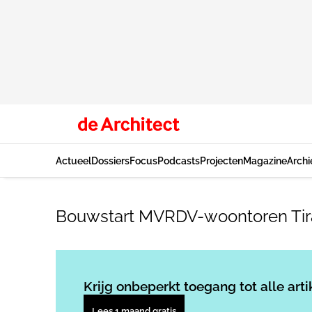
Actueel
Dossiers
Focus
Podcasts
Projecten
Magazine
Archi
Bouwstart MVRDV-woontoren Tira
Krijg onbeperkt toegang tot alle arti
Lees 1 maand gratis