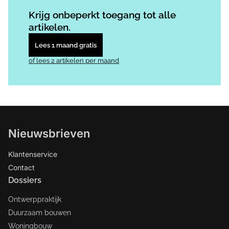
Log in
om dit artikel te lezen.
Krijg onbeperkt toegang tot alle
artikelen.
Lees 1 maand gratis
of lees 2 artikelen per maand
Nieuwsbrieven
Klantenservice
Contact
Dossiers
Ontwerppraktijk
Duurzaam bouwen
Woningbouw