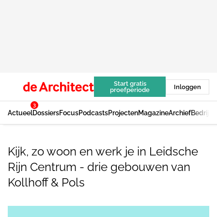
Start gratis
Inloggen
proefperiode
3
Actueel
Dossiers
Focus
Podcasts
Projecten
Magazine
Archief
Bedrijv
Kijk, zo woon en werk je in Leidsche
Rijn Centrum - drie gebouwen van
Kollhoff & Pols