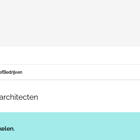
ef
Bedrijven
architecten
Log in
om dit artikel te lezen.
kelen.