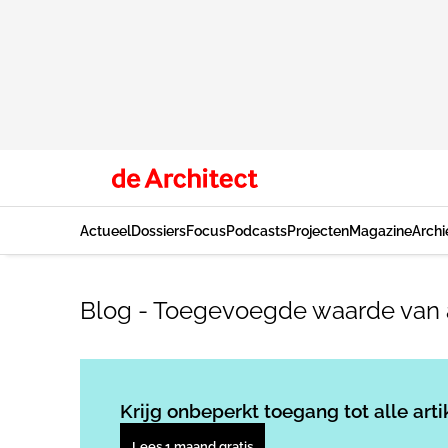
Actueel
Dossiers
Focus
Podcasts
Projecten
Magazine
Archi
Blog - Toegevoegde waarde van 
Krijg onbeperkt toegang tot alle arti
Lees 1 maand gratis