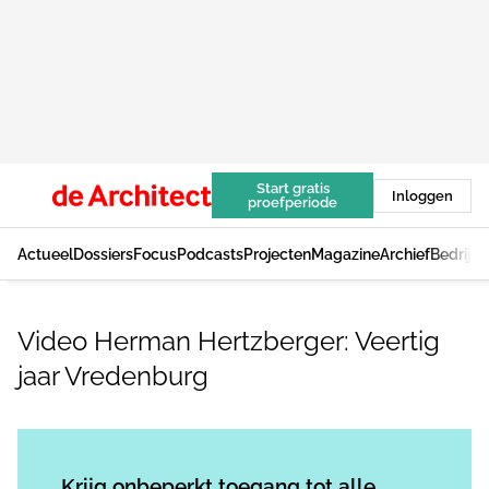
Start gratis
Inloggen
proefperiode
Actueel
Dossiers
Focus
Podcasts
Projecten
Magazine
Archief
Bedrijv
Video Herman Hertzberger: Veertig
jaar Vredenburg
Log in
om dit artikel te lezen.
Krijg onbeperkt toegang tot alle