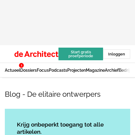
Start gratis
Inloggen
proefperiode
1
Actueel
Dossiers
Focus
Podcasts
Projecten
Magazine
Archief
Bedrijv
Blog - De elitaire ontwerpers
Log in
om dit artikel te lezen.
Krijg onbeperkt toegang tot alle
artikelen.