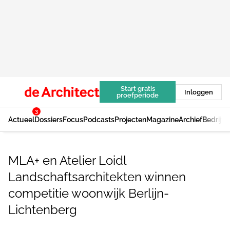
Start gratis
Inloggen
proefperiode
3
Actueel
Dossiers
Focus
Podcasts
Projecten
Magazine
Archief
Bedrijv
MLA+ en Atelier Loidl
Landschaftsarchitekten winnen
competitie woonwijk Berlijn-
Lichtenberg