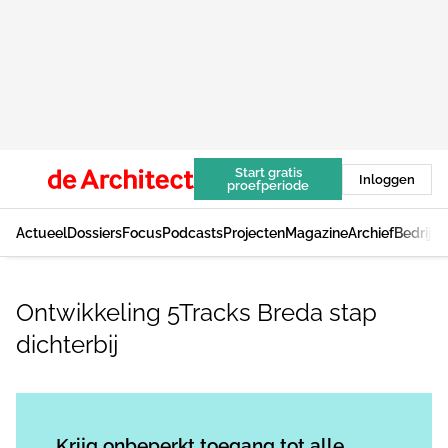
Start gratis
Inloggen
proefperiode
Actueel
Dossiers
Focus
Podcasts
Projecten
Magazine
Archief
Bedrijv
Ontwikkeling 5Tracks Breda stap
dichterbij
Log in
om dit artikel te lezen.
Krijg onbeperkt toegang tot alle