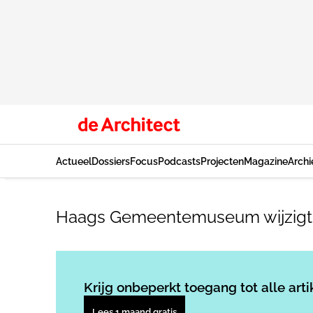
Actueel
Dossiers
Focus
Podcasts
Projecten
Magazine
Archi
Haags Gemeentemuseum wijzigt
Krijg onbeperkt toegang tot alle arti
Lees 1 maand gratis