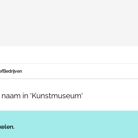
ef
Bedrijven
 naam in 'Kunstmuseum'
Log in
om dit artikel te lezen.
kelen.