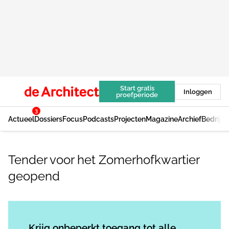
Start gratis
Inloggen
proefperiode
3
Actueel
Dossiers
Focus
Podcasts
Projecten
Magazine
Archief
Bedrijv
Tender voor het Zomerhofkwartier
geopend
Log in
om dit artikel te lezen.
Krijg onbeperkt toegang tot alle