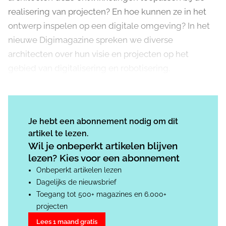
realisering van projecten? En hoe kunnen ze in het
ontwerp inspelen op een digitale omgeving? In het
nieuwe Digimagazine spreken we diverse
architecten over hun visie en projecten op het
gebied van digitalisering en robotisering.
Je hebt een abonnement nodig om dit
artikel te lezen.
Wil je onbeperkt artikelen blijven
lezen? Kies voor een abonnement
Onbeperkt artikelen lezen
Dagelijks de nieuwsbrief
Toegang tot 500+ magazines en 6.000+
projecten
Lees 1 maand gratis