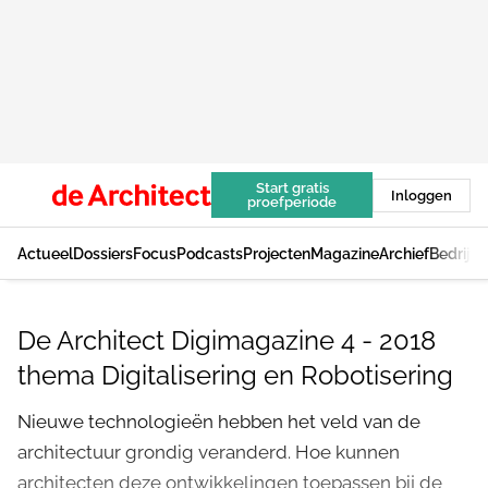
Start gratis
Inloggen
proefperiode
Actueel
Dossiers
Focus
Podcasts
Projecten
Magazine
Archief
Bedrijv
De Architect Digimagazine 4 - 2018
thema Digitalisering en Robotisering
Nieuwe technologieën hebben het veld van de
architectuur grondig veranderd. Hoe kunnen
architecten deze ontwikkelingen toepassen bij de