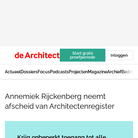
Start gratis
Inloggen
proefperiode
Actueel
Dossiers
Focus
Podcasts
Projecten
Magazine
Archief
Bedrijv
Annemiek Rijckenberg neemt
afscheid van Architectenregister
Log in
om dit artikel te lezen.
Krijg onbeperkt toegang tot alle