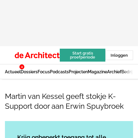
Start gratis
Inloggen
proefperiode
4
Actueel
Dossiers
Focus
Podcasts
Projecten
Magazine
Archief
Bedrijv
Martin van Kessel geeft stokje K-
Support door aan Erwin Spuybroek
Log in
om dit artikel te lezen.
Krijg onbeperkt toegang tot alle