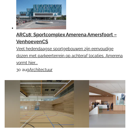
ARC18: Sportcomplex Amerena Amersfoort –
VenhoevenCS
Veel hedendaagse sportgebouwen zijn eenvoudige
dozen met parkeerterrein op achteraf locaties. Amerena
vormt hier...
30 aug
Architectuur