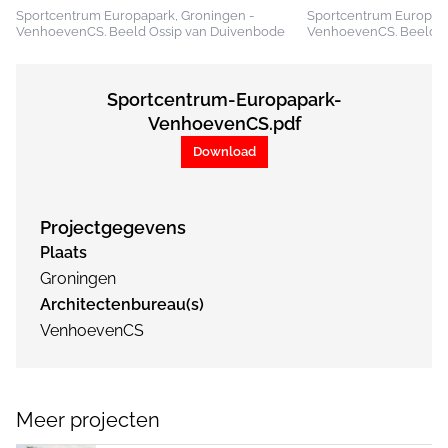
Sportcentrum Europapark, Groningen -
Sportcentrum Europapa
VenhoevenCS. Beeld Ossip van Duivenbode
VenhoevenCS. Beeld O
Sportcentrum-Europapark-
VenhoevenCS.pdf
Download
Projectgegevens
Plaats
Groningen
Architectenbureau(s)
VenhoevenCS
Meer projecten