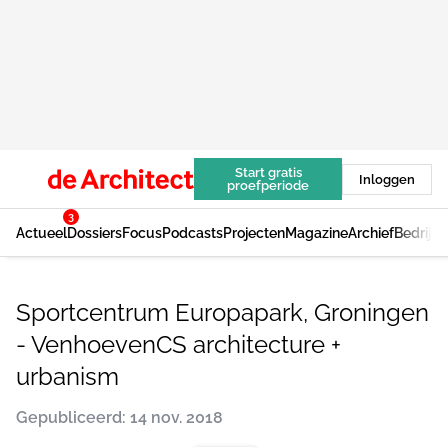
Start gratis
Inloggen
proefperiode
3
Actueel
Dossiers
Focus
Podcasts
Projecten
Magazine
Archief
Bedrijv
Sportcentrum Europapark, Groningen
- VenhoevenCS architecture +
urbanism
Gepubliceerd: 14 nov. 2018