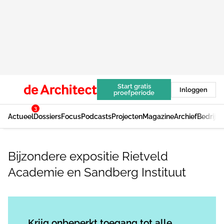
Start gratis
Inloggen
proefperiode
3
Actueel
Dossiers
Focus
Podcasts
Projecten
Magazine
Archief
Bedrijv
Bijzondere expositie Rietveld
Academie en Sandberg Instituut
Log in
om dit artikel te lezen.
Krijg onbeperkt toegang tot alle