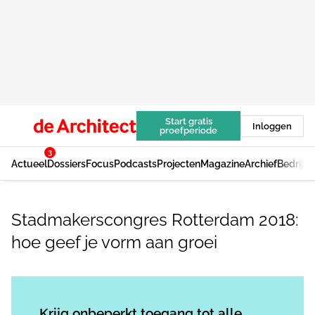
Start gratis
Inloggen
proefperiode
3
Actueel
Dossiers
Focus
Podcasts
Projecten
Magazine
Archief
Bedrijv
Stadmakerscongres Rotterdam 2018:
hoe geef je vorm aan groei
Log in
om dit artikel te lezen.
Krijg onbeperkt toegang tot alle