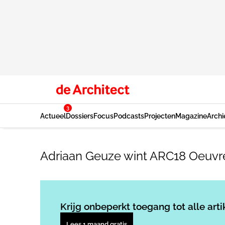
3
Actueel
Dossiers
Focus
Podcasts
Projecten
Magazine
Archi
Adriaan Geuze wint ARC18 Oeuvr
Krijg onbeperkt toegang tot alle arti
Lees 1 maand gratis