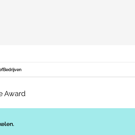
ef
Bedrijven
e Award
Log in
om dit artikel te lezen.
kelen.