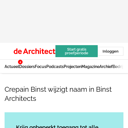
Start gratis
Inloggen
proefperiode
4
Actueel
Dossiers
Focus
Podcasts
Projecten
Magazine
Archief
Bedrijv
Crepain Binst wijzigt naam in Binst
Architects
Log in
om dit artikel te lezen.
Krijg onbeperkt toegang tot alle