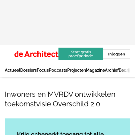
Start gratis
Inloggen
proefperiode
Actueel
Dossiers
Focus
Podcasts
Projecten
Magazine
Archief
Bedrijv
Inwoners en MVRDV ontwikkelen
toekomstvisie Overschild 2.0
Log in
om dit artikel te lezen.
Krijg onbeperkt toegang tot alle