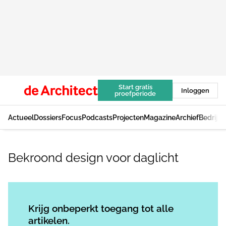
Start gratis
Inloggen
proefperiode
Actueel
Dossiers
Focus
Podcasts
Projecten
Magazine
Archief
Bedrijv
Bekroond design voor daglicht
Log in
om dit artikel te lezen.
Krijg onbeperkt toegang tot alle
artikelen.