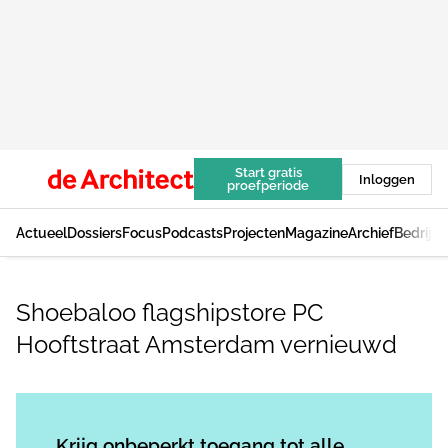
Start gratis
Inloggen
proefperiode
Actueel
Dossiers
Focus
Podcasts
Projecten
Magazine
Archief
Bedrijv
Shoebaloo flagshipstore PC
Hooftstraat Amsterdam vernieuwd
Log in
om dit artikel te lezen.
Krijg onbeperkt toegang tot alle