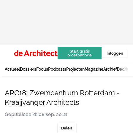
Start gratis
Inloggen
proefperiode
Actueel
Dossiers
Focus
Podcasts
Projecten
Magazine
Archief
Bedrijv
ARC18: Zwemcentrum Rotterdam -
Kraaijvanger Architects
Gepubliceerd: 06 sep. 2018
Delen