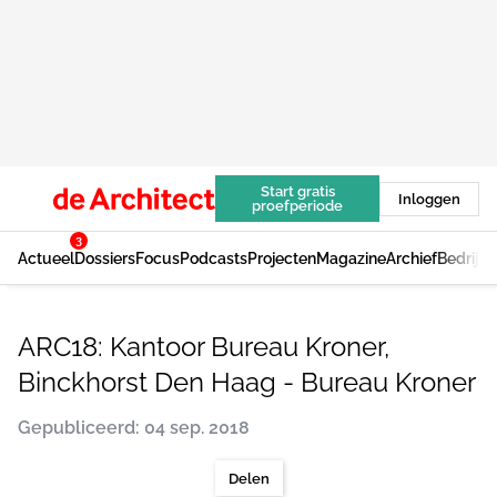
Start gratis
Inloggen
proefperiode
3
Actueel
Dossiers
Focus
Podcasts
Projecten
Magazine
Archief
Bedrijv
ARC18: Kantoor Bureau Kroner,
Binckhorst Den Haag - Bureau Kroner
Gepubliceerd: 04 sep. 2018
Delen