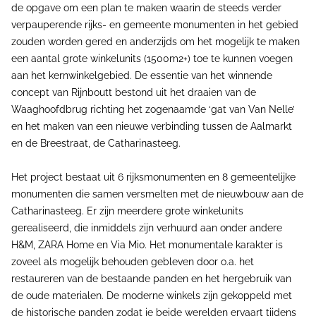
de opgave om een plan te maken waarin de steeds verder
verpauperende rijks- en gemeente monumenten in het gebied
zouden worden gered en anderzijds om het mogelijk te maken
een aantal grote winkelunits (1500m2+) toe te kunnen voegen
aan het kernwinkelgebied. De essentie van het winnende
concept van Rijnboutt bestond uit het draaien van de
Waaghoofdbrug richting het zogenaamde ‘gat van Van Nelle’
en het maken van een nieuwe verbinding tussen de Aalmarkt
en de Breestraat, de Catharinasteeg.
Het project bestaat uit 6 rijksmonumenten en 8 gemeentelijke
monumenten die samen versmelten met de nieuwbouw aan de
Catharinasteeg. Er zijn meerdere grote winkelunits
gerealiseerd, die inmiddels zijn verhuurd aan onder andere
H&M, ZARA Home en Via Mio. Het monumentale karakter is
zoveel als mogelijk behouden gebleven door o.a. het
restaureren van de bestaande panden en het hergebruik van
de oude materialen. De moderne winkels zijn gekoppeld met
de historische panden zodat je beide werelden ervaart tijdens