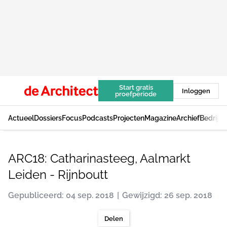
Start gratis
Inloggen
proefperiode
Actueel
Dossiers
Focus
Podcasts
Projecten
Magazine
Archief
Bedrijv
ARC18: Catharinasteeg, Aalmarkt
Leiden - Rijnboutt
Gepubliceerd: 04 sep. 2018
Gewijzigd: 26 sep. 2018
Delen