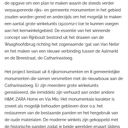
de opgave om een plan te maken waarin de steeds verder
verpauperende rijks- en gemeente monumenten in het gebied
zouden worden gered en anderzijds om het mogelijk te maken
een aantal grote winkelunits (1500m2+) toe te kunnen voegen
aan het kernwinkelgebied. De essentie van het winnende
concept van Rijnboutt bestond uit het draaien van de
Waaghoofdbrug richting het zogenaamde ‘gat van Van Nelle’
en het maken van een nieuwe verbinding tussen de Aalmarkt
en de Breestraat, de Catharinasteeg.
Het project bestaat uit 6 rijksmonumenten en 8 gemeentelijke
monumenten die samen versmelten met de nieuwbouw aan de
Catharinasteeg. Er zijn meerdere grote winkelunits
gerealiseerd, die inmiddels zijn verhuurd aan onder andere
H&M, ZARA Home en Via Mio. Het monumentale karakter is
zoveel als mogelijk behouden gebleven door o.a. het
restaureren van de bestaande panden en het hergebruik van
de oude materialen. De moderne winkels zijn gekoppeld met
de historische panden zodat je beide werelden ervaart tijdens