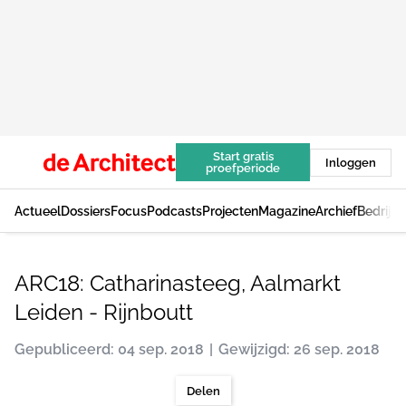
Start gratis
Inloggen
proefperiode
Actueel
Dossiers
Focus
Podcasts
Projecten
Magazine
Archief
Bedrijv
ARC18: Catharinasteeg, Aalmarkt
Leiden - Rijnboutt
Gepubliceerd: 04 sep. 2018
Gewijzigd: 26 sep. 2018
Delen