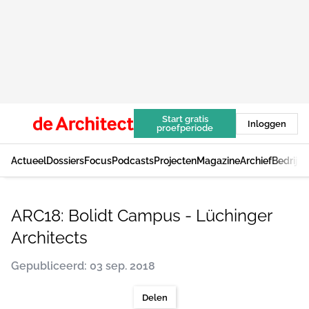
Start gratis
Inloggen
proefperiode
Actueel
Dossiers
Focus
Podcasts
Projecten
Magazine
Archief
Bedrijv
ARC18: Bolidt Campus - Lüchinger
Architects
Gepubliceerd: 03 sep. 2018
Delen