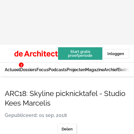
Start gratis
Inloggen
proefperiode
3
Actueel
Dossiers
Focus
Podcasts
Projecten
Magazine
Archief
Bedrijv
ARC18: Skyline picknicktafel - Studio
Kees Marcelis
Gepubliceerd: 01 sep. 2018
Delen