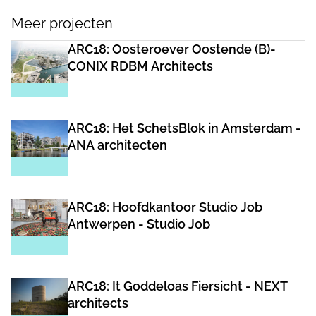
Meer projecten
ARC18: Oosteroever Oostende (B)-
CONIX RDBM Architects
ARC18: Het SchetsBlok in Amsterdam -
ANA architecten
ARC18: Hoofdkantoor Studio Job
Antwerpen - Studio Job
ARC18: It Goddeloas Fiersicht - NEXT
architects