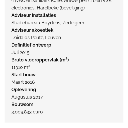
(HVAC en sanitair), Kone, Antwerpen (lift) en VSK
electronics, Harelbeke (beveiliging)
Adviseur installaties
Studiebureau Boydens, Zedelgem
Adviseur akoestiek
Daidalos Peutz, Leuven
Definitief ontwerp
Juli 2015
Bruto vloeroppervlak (m²)
11310 m³
Start bouw
Maart 2016
Oplevering
Augustus 2017
Bouwsom
3.009.833 euro