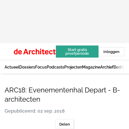
Start gratis
Inloggen
proefperiode
Actueel
Dossiers
Focus
Podcasts
Projecten
Magazine
Archief
Bedrijv
ARC18: Evenementenhal Depart - B-
architecten
Gepubliceerd: 02 sep. 2018
Delen