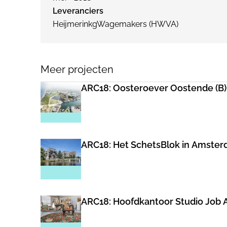
Leveranciers
HeijmerinkgWagemakers (HWVA)
Meer projecten
ARC18: Oosteroever Oostende (B
ARC18: Het SchetsBlok in Amster
ARC18: Hoofdkantoor Studio Job 