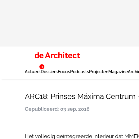
3
Actueel
Dossiers
Focus
Podcasts
Projecten
Magazine
Archi
ARC18: Prinses Máxima Centrum
Gepubliceerd: 03 sep. 2018
Het volledig geïntegreerde interieur dat MMEK