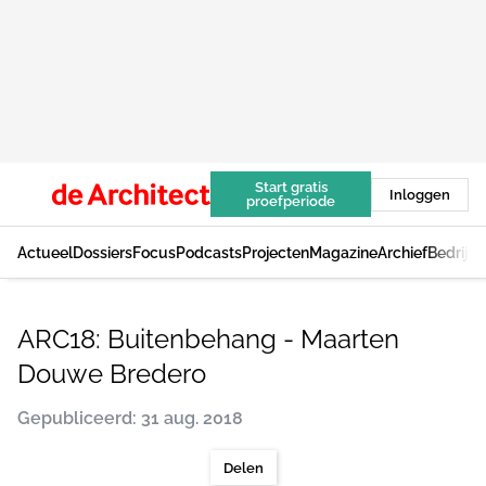
Start gratis
Inloggen
proefperiode
Actueel
Dossiers
Focus
Podcasts
Projecten
Magazine
Archief
Bedrijv
ARC18: Buitenbehang - Maarten
Douwe Bredero
Gepubliceerd: 31 aug. 2018
Delen