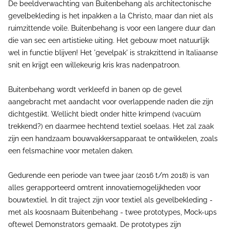
De beeldverwachting van Buitenbehang als architectonische
gevelbekleding is het inpakken a la Christo, maar dan niet als
ruimzittende voile. Buitenbehang is voor een langere duur dan
die van sec een artistieke uiting. Het gebouw moet natuurlijk
wel in functie blijven! Het 'gevelpak' is strakzittend in Italiaanse
snit en krijgt een willekeurig kris kras nadenpatroon.
Buitenbehang wordt verkleefd in banen op de gevel
aangebracht met aandacht voor overlappende naden die zijn
dichtgestikt. Wellicht biedt onder hitte krimpend (vacuüm
trekkend?) en daarmee hechtend textiel soelaas. Het zal zaak
zijn een handzaam bouwvakkersapparaat te ontwikkelen, zoals
een felsmachine voor metalen daken.
Gedurende een periode van twee jaar (2016 t/m 2018) is van
alles gerapporteerd omtrent innovatiemogelijkheden voor
bouwtextiel. In dit traject zijn voor textiel als gevelbekleding -
met als koosnaam Buitenbehang - twee prototypes, Mock-ups
oftewel Demonstrators gemaakt. De prototypes zijn