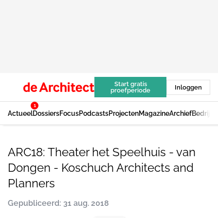
Start gratis
Inloggen
proefperiode
1
Actueel
Dossiers
Focus
Podcasts
Projecten
Magazine
Archief
Bedrijv
ARC18: Theater het Speelhuis - van
Dongen - Koschuch Architects and
Planners
Gepubliceerd: 31 aug. 2018