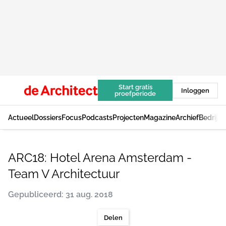
Start gratis
Inloggen
proefperiode
Actueel
Dossiers
Focus
Podcasts
Projecten
Magazine
Archief
Bedrijv
ARC18: Hotel Arena Amsterdam -
Team V Architectuur
Gepubliceerd: 31 aug. 2018
Delen