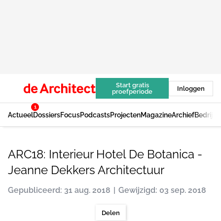
Start gratis
Inloggen
proefperiode
1
Actueel
Dossiers
Focus
Podcasts
Projecten
Magazine
Archief
Bedrijv
ARC18: Interieur Hotel De Botanica -
Jeanne Dekkers Architectuur
Gepubliceerd: 31 aug. 2018
Gewijzigd: 03 sep. 2018
Delen