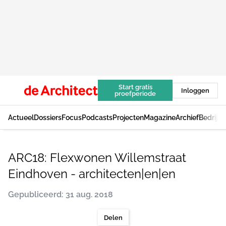
Start gratis
Inloggen
proefperiode
Actueel
Dossiers
Focus
Podcasts
Projecten
Magazine
Archief
Bedrijv
ARC18: Flexwonen Willemstraat
Eindhoven - architecten|en|en
Gepubliceerd: 31 aug. 2018
Delen