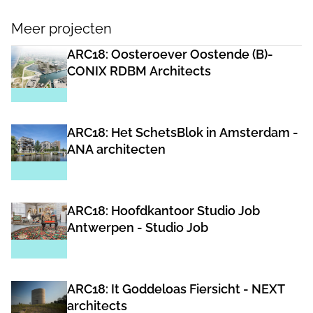
Meer projecten
ARC18: Oosteroever Oostende (B)-
CONIX RDBM Architects
ARC18: Het SchetsBlok in Amsterdam -
ANA architecten
ARC18: Hoofdkantoor Studio Job
Antwerpen - Studio Job
ARC18: It Goddeloas Fiersicht - NEXT
architects